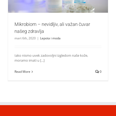
Mikrobiom – nevidljiv, ali važan čuvar
našeg zdravlja
mart 6th, 2020
|
Lepota i moda
Iako nismo uvek zadovoljni izgledom naše kože,
moramo imati u [...]
Read More
0