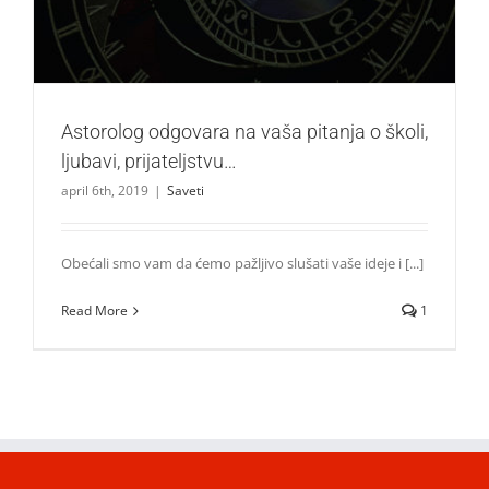
Astorolog odgovara na vaša pitanja o školi,
ljubavi, prijateljstvu…
april 6th, 2019
|
Saveti
Obećali smo vam da ćemo pažljivo slušati vaše ideje i [...]
Read More
1