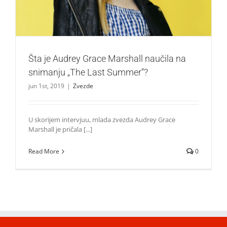
Šta je Audrey Grace Marshall naučila na
snimanju „The Last Summer”?
jun 1st, 2019
|
Zvezde
U skorijem intervjuu, mlada zvezda Audrey Grace
Marshall je pričala [...]
Read More
0