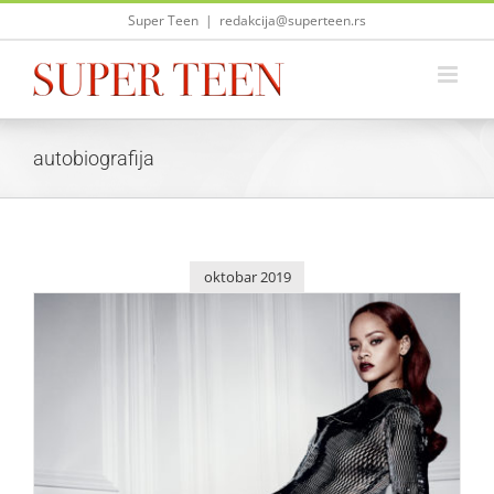
Skip
Super Teen
|
redakcija@superteen.rs
to
content
autobiografija
oktobar 2019
Rihanna objavila svoju autobiografiju
Zvezde