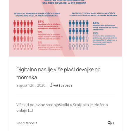
Digitalno nasilje više plaši devojke od momaka
Život i zabava
Digitalno nasilje više plaši devojke od
momaka
avgust 12th, 2020
|
Život i zabava
Više od polovine srednjoškolki u Srbiji bilo je izloženo
onlajn [...]
Read More
1