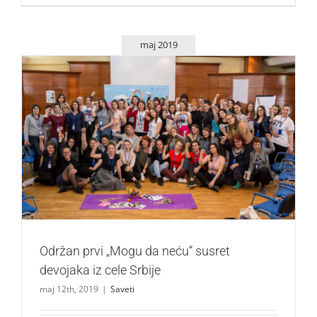
maj 2019
Održan prvi „Mogu da neću“ susret devojaka iz cele Srbije
Saveti
Održan prvi „Mogu da neću“ susret
devojaka iz cele Srbije
maj 12th, 2019
|
Saveti