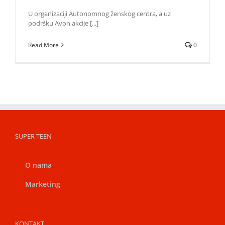
U organizaciji Autonomnog ženskog centra, a uz
podršku Avon akcije [...]
Read More
0
SUPER TEEN
O nama
Marketing
KONTAKT