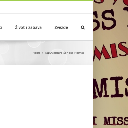
ti
Život i zabava
Zvezde
Home
Tag:
Avanture Šerloka Holmsa