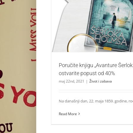
Poručite knjigu „Avanture Šerloka Holmsa“ i
od 40%
Život i zabava
Poručite knjigu „Avanture Šerlo
ostvarite popust od 40%
maj 22nd, 2021
|
Život i zabava
Na današnji dan, 22. maja 1859. godine, rođe
Read More