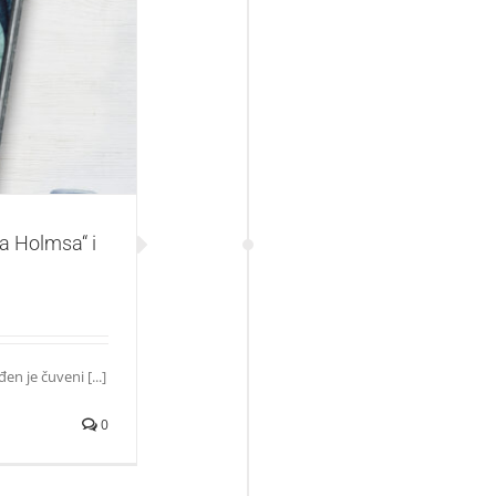
 ostvarite popust
ka Holmsa“ i
n je čuveni [...]
0