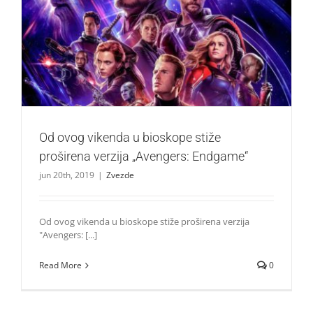
Od ovog vikenda u bioskope stiže proširena verzija
„Avengers: Endgame“
Zvezde
Od ovog vikenda u bioskope stiže
proširena verzija „Avengers: Endgame“
jun 20th, 2019
|
Zvezde
Od ovog vikenda u bioskope stiže proširena verzija
"Avengers: [...]
Read More
0