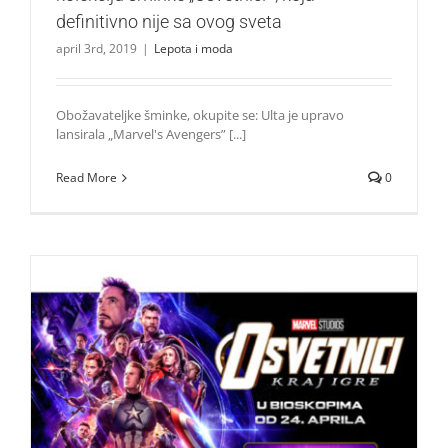
definitivno nije sa ovog sveta
april 3rd, 2019
|
Lepota i moda
Obožavateljke šminke, okupite se: Ulta je upravo
lansirala „Marvel's Avengers” [...]
Read More
0
Počela prodaja karata za najočekivaniji film godine
„OSVETNICI – KRAJ IGRE“
Život i zabava