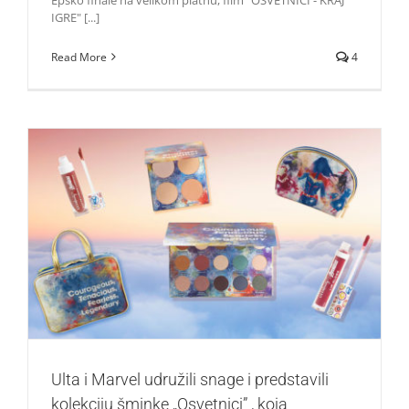
IGRE" [...]
Read More
4
Ulta i Marvel udružili snage i predstavili kolekciju šminke
„Osvetnici” , koja definitivno nije sa ovog sveta
Lepota i moda
Ulta i Marvel udružili snage i predstavili
kolekciju šminke „Osvetnici” , koja