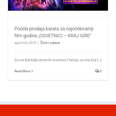
Počela prodaja karata za najočekivaniji
film godine „OSVETNICI – KRAJ IGRE“
april 2nd, 2019
|
Život i zabava
Za sve ljubitelje akcionih avantura i heroja, za one koji [...]
Read More
0