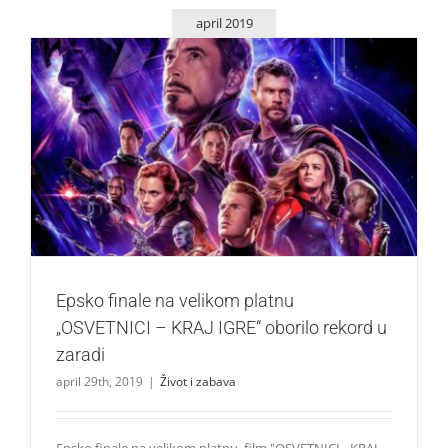
april 2019
Epsko finale na velikom platnu „OSVETNICI – KRAJ IGRE“
oborilo rekord u zaradi
Život i zabava
Epsko finale na velikom platnu
„OSVETNICI – KRAJ IGRE“ oborilo rekord u
zaradi
april 29th, 2019
|
Život i zabava
Epsko finale na velikom platnu, film "OSVETNICI - KRAJ