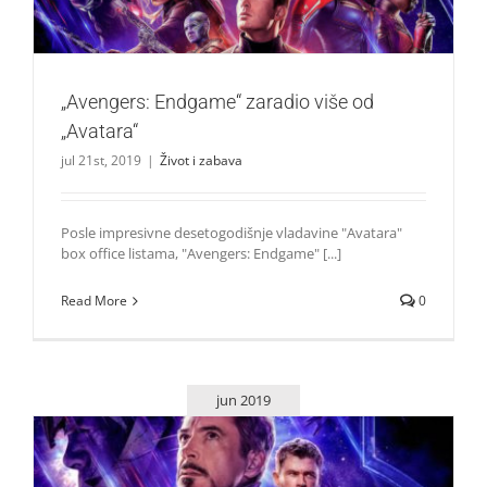
„Avengers: Endgame“ zaradio više od
„Avatara“
jul 21st, 2019
|
Život i zabava
Posle impresivne desetogodišnje vladavine "Avatara"
box office listama, "Avengers: Endgame" [...]
Read More
0
jun 2019