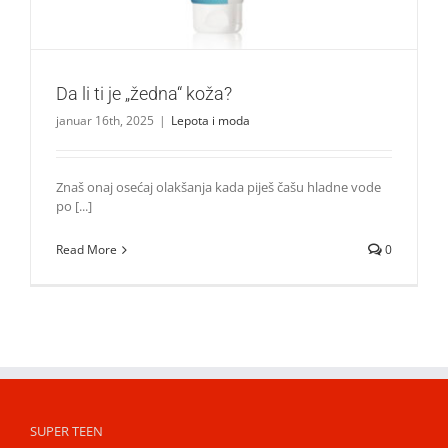
Da li ti je „žedna“ koža?
januar 16th, 2025
|
Lepota i moda
Znaš onaj osećaj olakšanja kada piješ čašu hladne vode
po [...]
Read More
0
SUPER TEEN