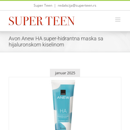
Skip
Super Teen
|
redakcija@superteen.rs
to
content
Avon Anew HA super-hidrantna maska sa
hijaluronskom kiselinom
januar 2025
Da li ti je „žedna“ koža?
Lepota i moda