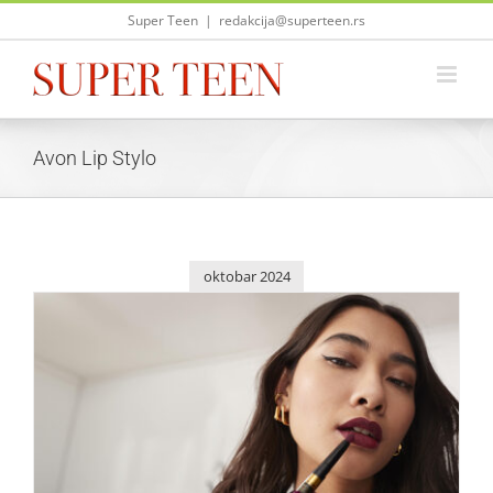
Skip
Super Teen
|
redakcija@superteen.rs
to
content
Avon Lip Stylo
oktobar 2024
Da li si spremna za savršen ruž?
Lepota i moda