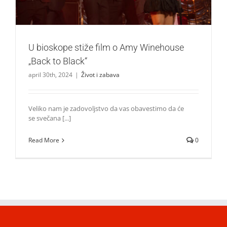
U bioskope stiže film o Amy Winehouse
„Back to Black“
april 30th, 2024
|
Život i zabava
Veliko nam je zadovoljstvo da vas obavestimo da će
se svečana [...]
Read More
0