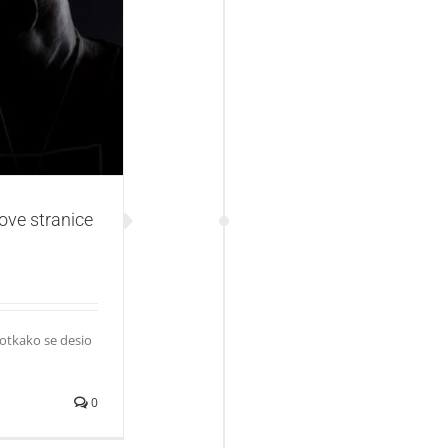
 klabing istorije
ove stranice
 otkako se desio
0