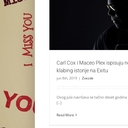
Carl Cox i Maceo Plex ispisuju nove stranice
na Exitu
Zvezde
Carl Cox i Maceo Plex ispisuju n
klabing istorije na Exitu
jun 8th, 2019
|
Zvezde
Ovog jula navršava se tačno deset godina
[...]
Read More