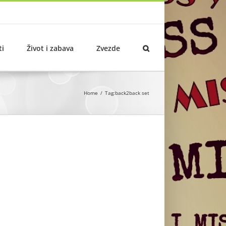
ti
Život i zabava
Zvezde
Home
Tag:
back2back set