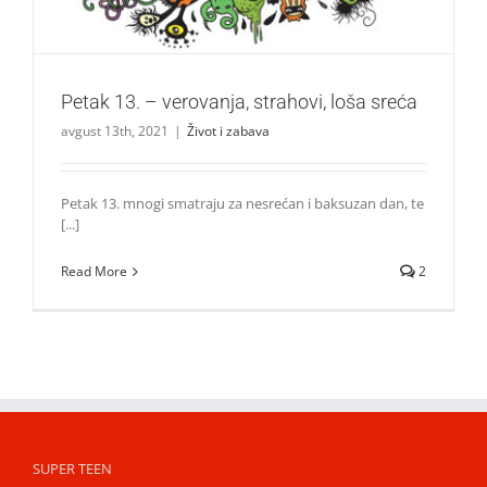
Petak 13. – verovanja, strahovi, loša sreća
avgust 13th, 2021
|
Život i zabava
Petak 13. mnogi smatraju za nesrećan i baksuzan dan, te
[...]
Read More
2
SUPER TEEN