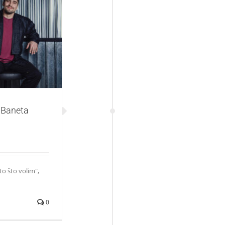
lića – „Zato što
i Baneta
o što volim",
0