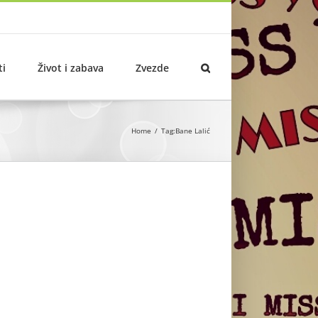
ti
Život i zabava
Zvezde
Home
Tag:
Bane Lalić