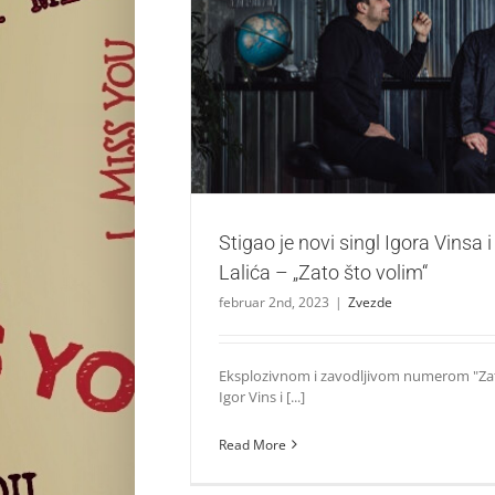
Stigao je novi singl Igora Vinsa i Baneta La
volim“
Zvezde
Stigao je novi singl Igora Vinsa 
Lalića – „Zato što volim“
februar 2nd, 2023
|
Zvezde
Eksplozivnom i zavodljivom numerom "Zat
Igor Vins i [...]
Read More