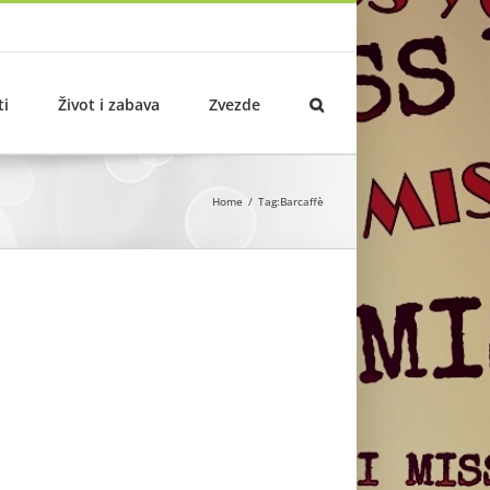
ti
Život i zabava
Zvezde
Home
Tag:
Barcaffè