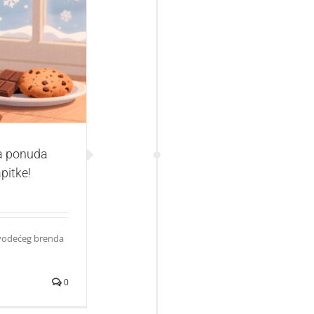
 sada miriše na
 a ponuda
apitke!
 vodećeg brenda
0