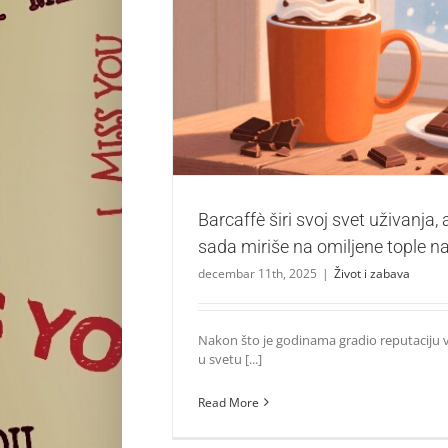
Barcaffè širi svoj svet uživanja, a ponuda
omiljene tople napitke!
Život i zabava
Barcaffè širi svoj svet uživanja,
sada miriše na omiljene tople n
decembar 11th, 2025
|
Život i zabava
Nakon što je godinama gradio reputaciju
u svetu [...]
Read More