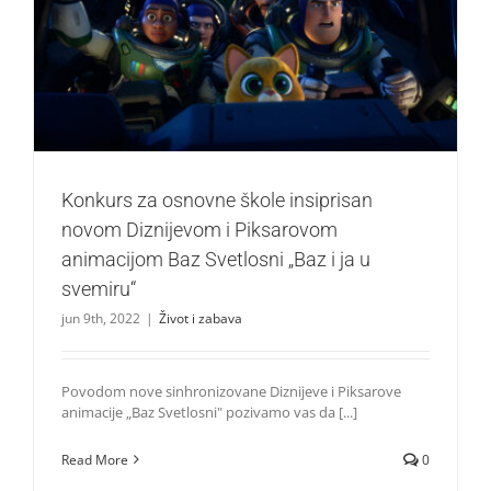
Konkurs za osnovne škole insiprisan novom Diznijevom i
Piksarovom animacijom Baz Svetlosni „Baz i ja u svemiru“
Život i zabava
Konkurs za osnovne škole insiprisan
novom Diznijevom i Piksarovom
animacijom Baz Svetlosni „Baz i ja u
svemiru“
jun 9th, 2022
|
Život i zabava
Povodom nove sinhronizovane Diznijeve i Piksarove
animacije „Baz Svetlosni" pozivamo vas da [...]
Read More
0