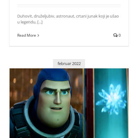
Duhovit, druželjubiv, astronaut, crtani junak koji je ušao
u legendu, [...]
Read More
0
februar 2022
Objavljen novi trejler Dizni i Piksar animacije „Baz
Svetlosni“ (Lightyear)
Život i zabava