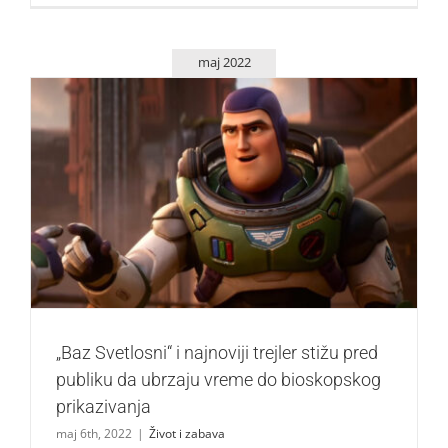
maj 2022
„Baz Svetlosni“ i najnoviji trejler stižu pred publiku da
ubrzaju vreme do bioskopskog prikazivanja
Život i zabava
„Baz Svetlosni“ i najnoviji trejler stižu pred
publiku da ubrzaju vreme do bioskopskog
prikazivanja
maj 6th, 2022
|
Život i zabava