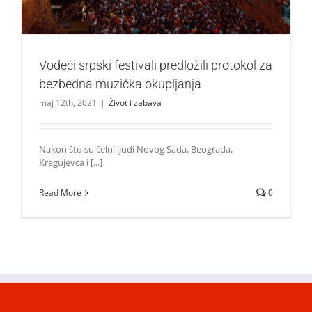
Vodeći srpski festivali predložili protokol za
bezbedna muzička okupljanja
maj 12th, 2021
|
Život i zabava
Nakon što su čelni ljudi Novog Sada, Beograda,
Kragujevca i [...]
Read More
0