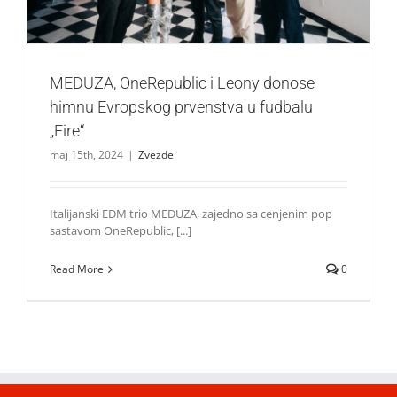
MEDUZA, OneRepublic i Leony donose
himnu Evropskog prvenstva u fudbalu
„Fire“
maj 15th, 2024
|
Zvezde
Italijanski EDM trio MEDUZA, zajedno sa cenjenim pop
sastavom OneRepublic, [...]
Read More
0