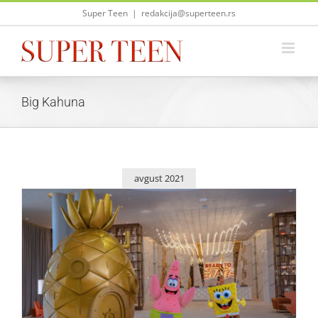
Skip
Super Teen
|
redakcija@superteen.rs
to
content
Big Kahuna
avgust 2021
Otvoren hotel koji vodi u svet animiranih filmova –
Nickelodeon Hotels & Resorts Riviera Maya
Život i zabava