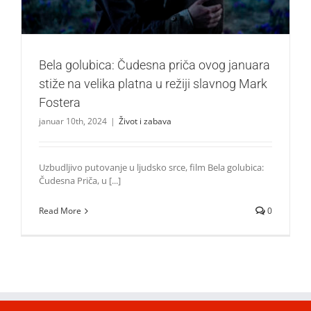
Bela golubica: Čudesna priča ovog januara
stiže na velika platna u režiji slavnog Mark
Fostera
januar 10th, 2024
|
Život i zabava
Uzbudljivo putovanje u ljudsko srce, film Bela golubica:
Čudesna Priča, u [...]
Read More
0