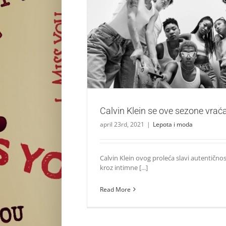
Calvin Klein se ove sezone vraća 
Lepota i moda
Calvin Klein se ove sezone vra
april 23rd, 2021
|
Lepota i moda
Calvin Klein ovog proleća slavi autentičnost
kroz intimne [...]
Read More