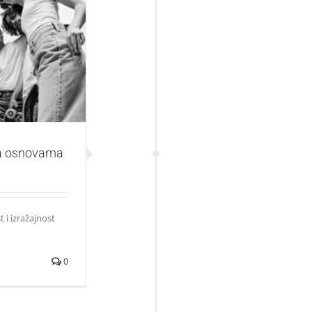
osnovama
ća osnovama
 i izražajnost
0