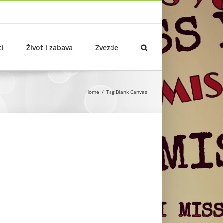
ti
Život i zabava
Zvezde
Home
Tag:
Blank Canvas