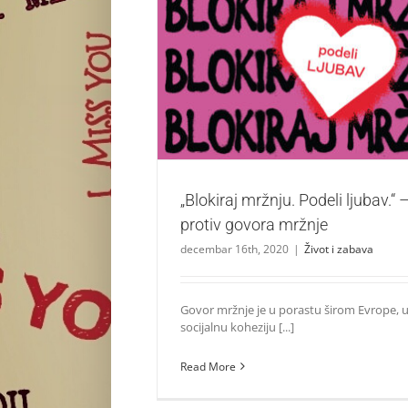
„Blokiraj mržnju. Podeli ljubav.“ – kampanj
mržnje
Život i zabava
„Blokiraj mržnju. Podeli ljubav.
protiv govora mržnje
decembar 16th, 2020
|
Život i zabava
Govor mržnje je u porastu širom Evrope, 
socijalnu koheziju [...]
Read More