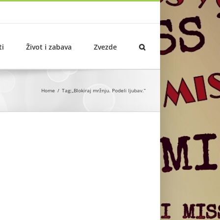
ti
Život i zabava
Zvezde
Home
Tag:
„Blokiraj mržnju. Podeli ljubav.“