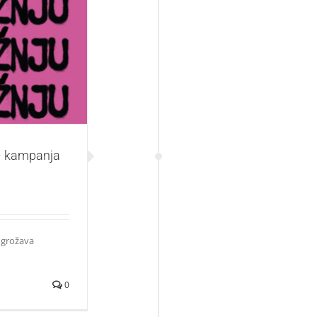
a protiv govora
“ – kampanja
ugrožava
0