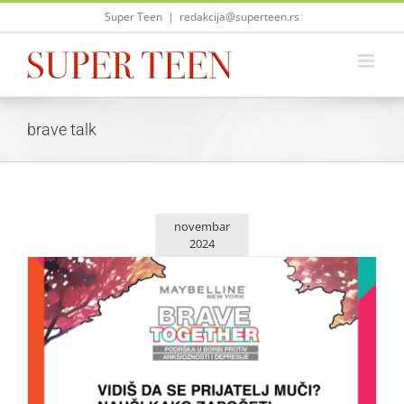
Skip
Super Teen
|
redakcija@superteen.rs
to
content
brave talk
novembar
2024
Mentalno zdravlje mladih: Zajedno smo hrabriji uz Brave
Talk
Saveti