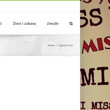
ti
Život i zabava
Zvezde
Home
Tag:
Carl Cox