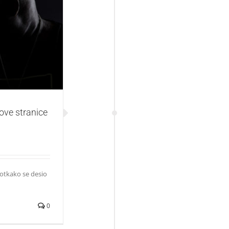
 klabing istorije
ove stranice
 otkako se desio
0