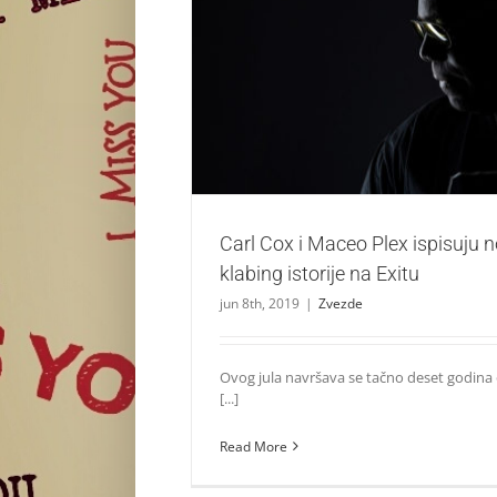
Carl Cox i Maceo Plex ispisuju nove stranice
na Exitu
Zvezde
Carl Cox i Maceo Plex ispisuju n
klabing istorije na Exitu
jun 8th, 2019
|
Zvezde
Ovog jula navršava se tačno deset godina
[...]
Read More