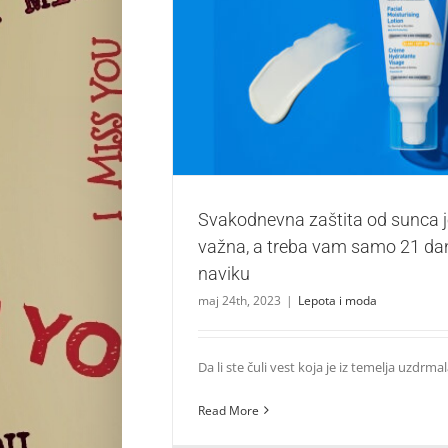
Svakodnevna zaštita od sunca je veoma va
samo 21 dan da pređe u navi
Lepota i moda
Svakodnevna zaštita od sunca 
važna, a treba vam samo 21 da
naviku
maj 24th, 2023
|
Lepota i moda
Da li ste čuli vest koja je iz temelja uzdrmala 
Read More