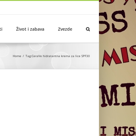
ti
Život i zabava
Zvezde
Home
Tag:
CeraVe hidratantna krema za lice SPF30