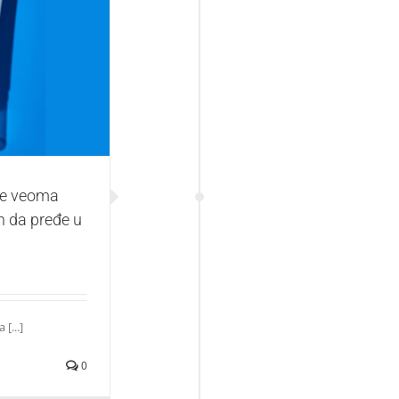
žna, a treba vam
ku
je veoma
n da pređe u
[...]
0