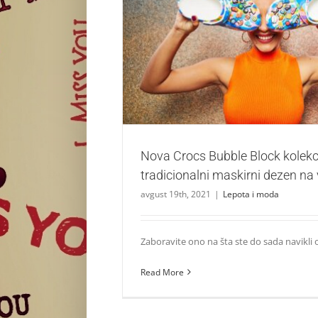
Nova Crocs Bubble Block kolekcija podiže
maskirni dezen na viši nivo
Lepota i moda
Nova Crocs Bubble Block kolekc
tradicionalni maskirni dezen na 
avgust 19th, 2021
|
Lepota i moda
Zaboravite ono na šta ste do sada navikli o
Read More