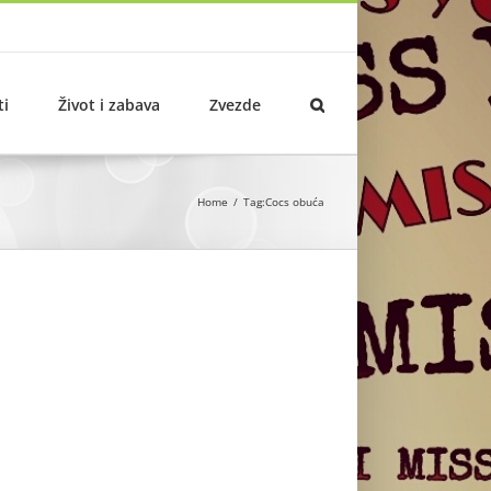
ti
Život i zabava
Zvezde
Home
Tag:
Cocs obuća