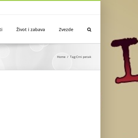
ti
Život i zabava
Zvezde
Home
Tag:
Crni petak