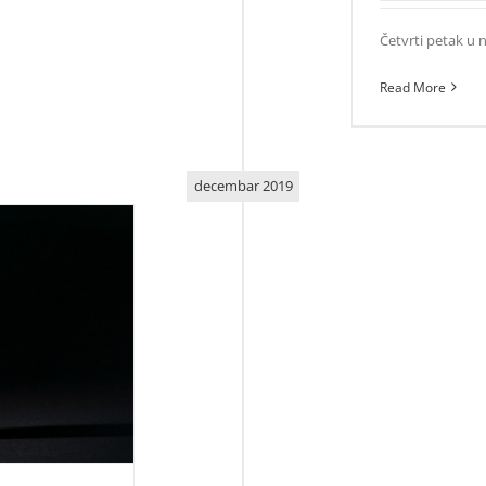
Četvrti petak u 
Read More
decembar 2019
EO deset miliona