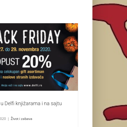
ay u Delfi knjižarama i na sajtu delfi.rs
Život i zabava
u Delfi knjižarama i na sajtu
2020
|
Život i zabava