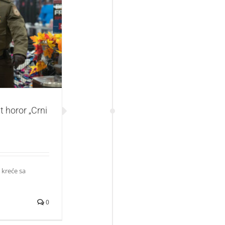
„Crni petak“
t horor „Crni
 kreće sa
0