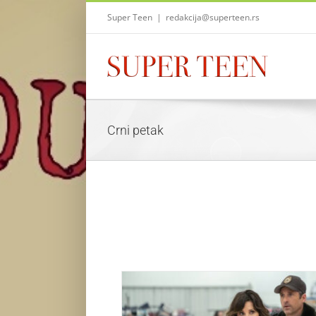
Skip
Super Teen
|
redakcija@superteen.rs
to
content
Crni petak