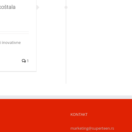
koštala
i inovativne
1
KONTAKT
marketing@superteen.rs