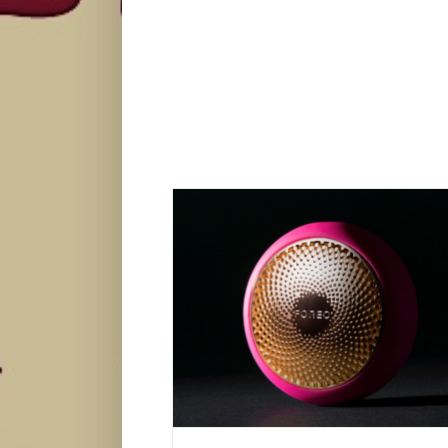
Dvosatna greška na Crni petak koštala FOR
dolara
Lepota i moda