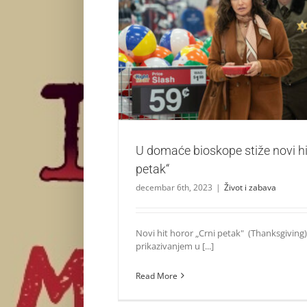
U domaće bioskope stiže novi hit horor 
Život i zabava
U domaće bioskope stiže novi hi
petak“
decembar 6th, 2023
|
Život i zabava
Novi hit horor „Crni petak" (Thanksgiving)
prikazivanjem u [...]
Read More