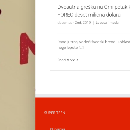
Dvosatna greška na Crni petak 
FOREO deset miliona dolara
decembar 2nd, 2019
|
Lepota i moda
Rano jutros, vodeći švedski brend u oblast
nege lepote [...]
Read More
SUPER TEEN
O nama