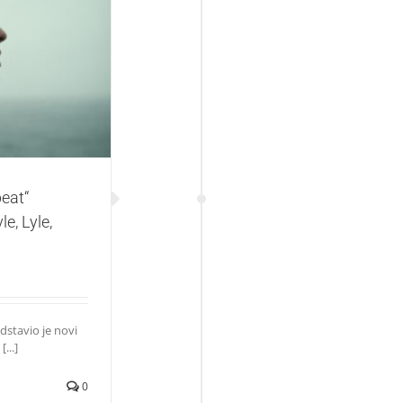
juje soundtrack
“
eat“
e, Lyle,
stavio je novi
...]
0