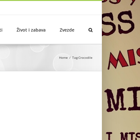
ti
Život i zabava
Zvezde
Home
Tag:
Crocodile