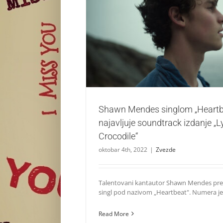
Shawn Mendes singlom „Heartbeat“ najavl
izdanje „Lyle, Lyle, Crocodile
Zvezde
Shawn Mendes singlom „Heartb
najavljuje soundtrack izdanje „Lyl
Crocodile“
oktobar 4th, 2022
|
Zvezde
Talentovani kantautor Shawn Mendes pred
singl pod nazivom „Heartbeat". Numera je [
Read More