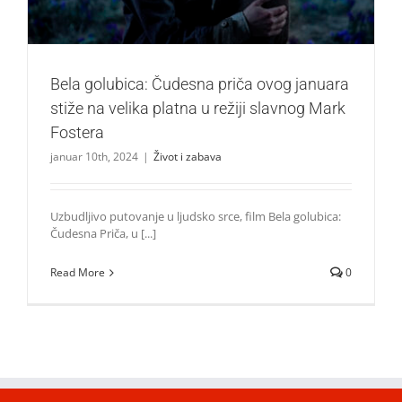
Bela golubica: Čudesna priča ovog januara
stiže na velika platna u režiji slavnog Mark
Fostera
januar 10th, 2024
|
Život i zabava
Uzbudljivo putovanje u ljudsko srce, film Bela golubica:
Čudesna Priča, u [...]
Read More
0