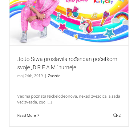
JoJo Siwa proslavila rođendan početkom svoje
„D.R.E.A.M.” turneje
Zvezde
JoJo Siwa proslavila rođendan početkom
svoje „D.R.E.A.M.” turneje
maj 24th, 2019
|
Zvezde
Veoma poznata Nickelodeonova, nekad zvezdica, a sada
već zvezda, JoJo [...]
Read More
2