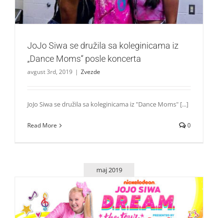
JoJo Siwa se družila sa koleginicama iz
„Dance Moms“ posle koncerta
avgust 3rd, 2019
|
Zvezde
JoJo Siwa se družila sa koleginicama iz "Dance Moms" [...]
Read More
0
maj 2019