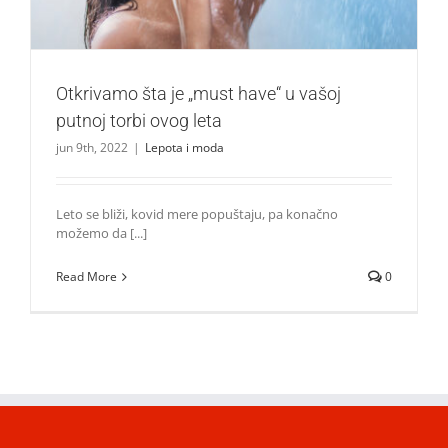
Otkrivamo šta je „must have“ u vašoj
putnoj torbi ovog leta
jun 9th, 2022
|
Lepota i moda
Leto se bliži, kovid mere popuštaju, pa konačno
možemo da [...]
Read More
0