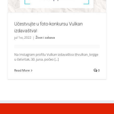
Učestvujte u foto-konkursu Vulkan
izdavaštva!
jul 1st, 2022
|
Život i zabava
Na Instagram profilu Vulkan izdavaštva @vulkan_knjige
u četvrtak, 30. juna, počeo [...]
Read More
0