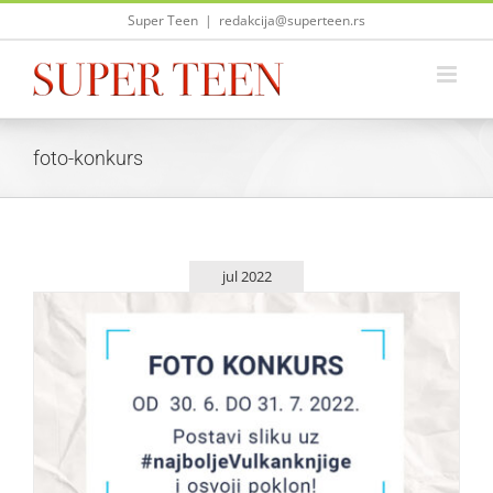
Skip
Super Teen
|
redakcija@superteen.rs
to
content
foto-konkurs
jul 2022
Učestvujte u foto-konkursu Vulkan izdavaštva!
Život i zabava