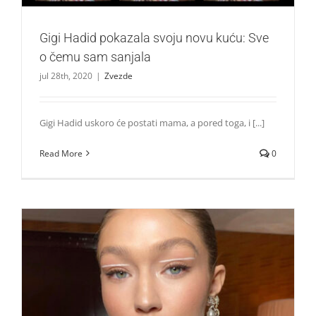
Gigi Hadid pokazala svoju novu kuću: Sve
o čemu sam sanjala
jul 28th, 2020
|
Zvezde
Gigi Hadid uskoro će postati mama, a pored toga, i [...]
Read More
0
Gigi Hadid konačno pokazala trudnički stomak!
Zvezde