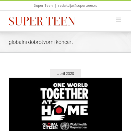
Skip
Super Teen
|
redakcija@superteen.rs
to
content
globalni dobrotvorni koncert
april 2020
One World: Together at Home emituje se na kanalu E!
Zvezde