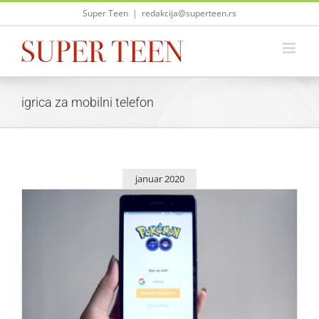
Skip
Super Teen
|
redakcija@superteen.rs
to
content
igrica za mobilni telefon
januar 2020
Pokemon Go „nije mrtav“, i dalje sjajno zarađuje
Život i zabava