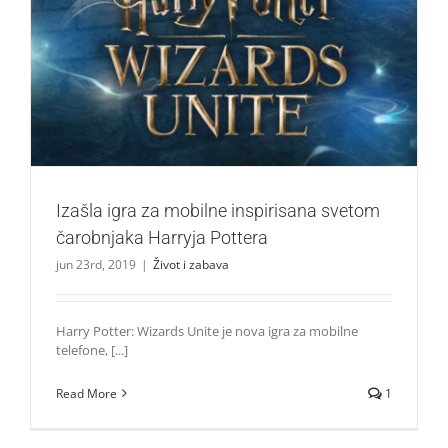
Izašla igra za mobilne inspirisana svetom čarobnjaka
Harryja Pottera
Život i zabava
Izašla igra za mobilne inspirisana svetom
čarobnjaka Harryja Pottera
jun 23rd, 2019
|
Život i zabava
Harry Potter: Wizards Unite je nova igra za mobilne
telefone, [...]
Read More
1