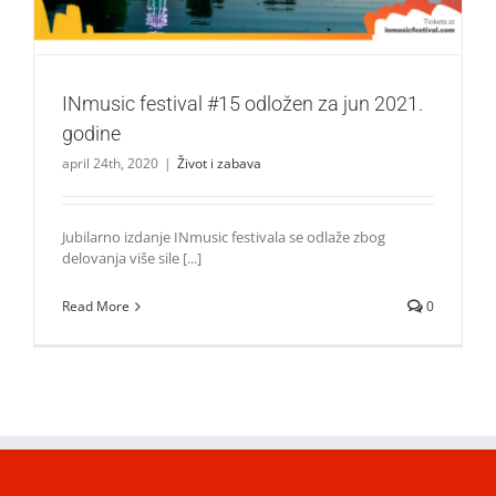
INmusic festival #15 odložen za jun 2021.
godine
april 24th, 2020
|
Život i zabava
Jubilarno izdanje INmusic festivala se odlaže zbog
delovanja više sile [...]
Read More
0