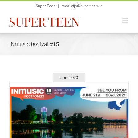
Skip
Super Teen
|
redakcija@superteen.rs
to
content
INmusic festival #15
april 2020
INmusic festival #15 odložen za jun 2021. godine
Život i zabava