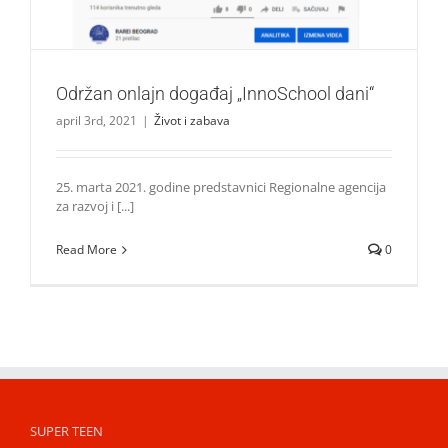
Održan onlajn događaj „InnoSchool dani“
april 3rd, 2021
|
Život i zabava
25. marta 2021. godine predstavnici Regionalne agencija
za razvoj i [...]
Read More
0
SUPER TEEN