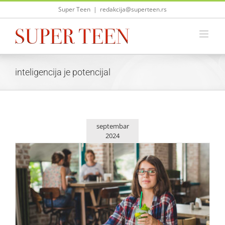
Skip
Super Teen
|
redakcija@superteen.rs
to
content
inteligencija je potencijal
septembar
2024
Šta je inteligencija?
Saveti