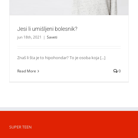
Jesi li umišljeni bolesnik?
jun 18th, 2021
|
Saveti
Znaš li šta je to hipohondar? To je osoba koja [...]
Read More
0
SUPER TEEN