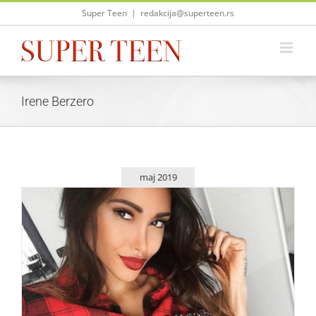
Skip
Super Teen
|
redakcija@superteen.rs
to
content
Irene Berzero
maj 2019
Influenserka Irene Berzero konačno je pokazala svoje lice!
Zvezde