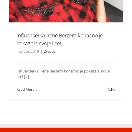
Influenserka Irene Berzero konačno je
pokazala svoje lice!
maj 6th, 2019
|
Zvezde
Influenserka Irene Berzero konačno je pokazala svoje
lice! [...]
Read More
0