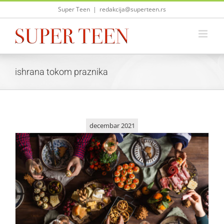
Skip
Super Teen
|
redakcija@superteen.rs
to
content
ishrana tokom praznika
decembar 2021
Kako balansirati svoju uobičajenu ishranu i omiljena
praznična jela?
Saveti