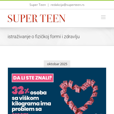
Skip
Super Teen
|
redakcija@superteen.rs
to
content
istraživanje o fizičkoj formi i zdravlju
oktobar 2025
Galenikino istraživanje: Veza između gojaznosti i
obolevanja u Srbiji
Saveti