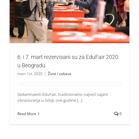
6. i 7. mart rezervisani su za EduFair 2020. u Beogradu
Život i zabava
6. i 7. mart rezervisani su za EduFair 2020.
u Beogradu
mart 1st, 2020
|
Život i zabava
Sedamnaesti EduFair, tradicionalno najveći sajam
obrazovanja u Srbiji, ove godine [...]
Read More
0