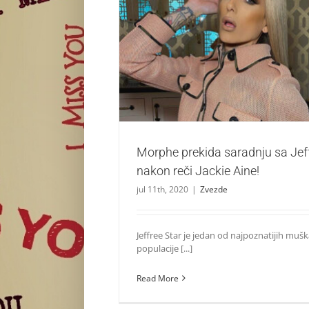
Morphe prekida saradnju sa Jeffree Sta
Jackie Aine!
Zvezde
Morphe prekida saradnju sa Jef
nakon reči Jackie Aine!
jul 11th, 2020
|
Zvezde
Jeffree Star je jedan od najpoznatijih muš
populacije [...]
Read More