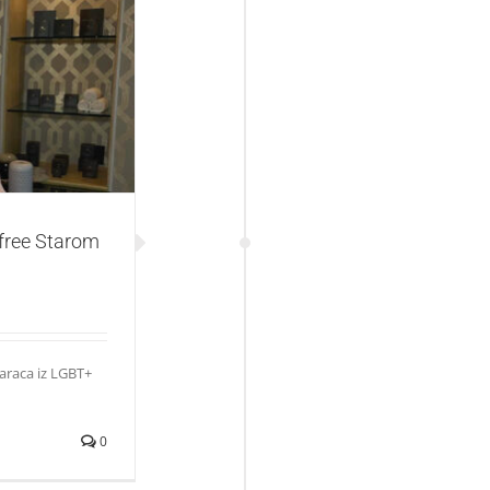
rom nakon reči
free Starom
karaca iz LGBT+
0