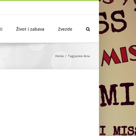
ti
Život i zabava
Zvezde
Home
Tag:
Jackie Aina