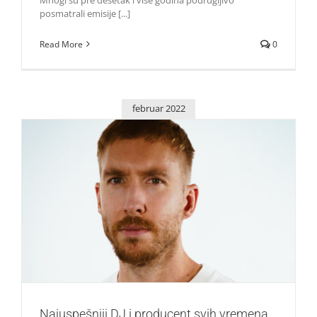
posmatrali emisije [...]
Read More
0
februar 2022
Najuspešniji DJ i producent svih vremena Calvin Harris
predvodi više od 60 novih izvođača na EXIT festivalu!
Zvezde
Najuspešniji DJ i producent svih vremena