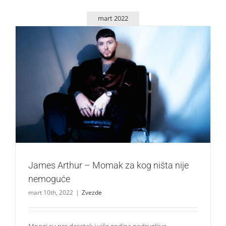
mart 2022
James Arthur – Momak za kog ništa nije nemoguće
Zvezde
James Arthur – Momak za kog ništa nije
nemoguće
mart 10th, 2022
|
Zvezde
Mnogi su pre desetak i više godina podrugljivo