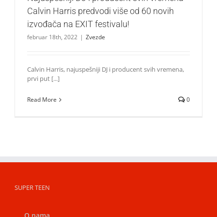
Calvin Harris predvodi više od 60 novih
izvođača na EXIT festivalu!
februar 18th, 2022
|
Zvezde
Calvin Harris, najuspešniji DJ i producent svih vremena,
prvi put [...]
Read More
0
SUPER TEEN
O nama