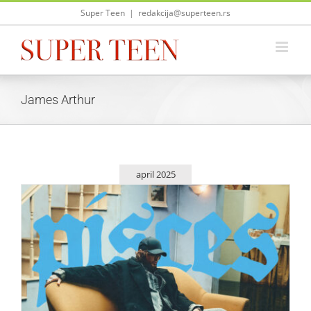
Skip
Super Teen
|
redakcija@superteen.rs
to
content
James Arthur
april 2025
James Arthur ima novi album – PISCES
Zvezde