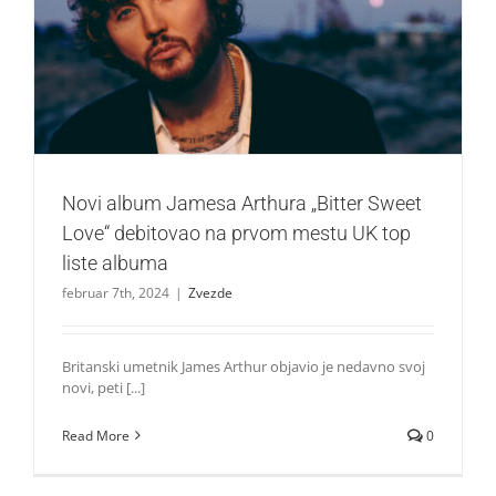
Novi album Jamesa Arthura „Bitter Sweet Love“ debitovao
na prvom mestu UK top liste albuma
Zvezde
Novi album Jamesa Arthura „Bitter Sweet
Love“ debitovao na prvom mestu UK top
liste albuma
februar 7th, 2024
|
Zvezde
Britanski umetnik James Arthur objavio je nedavno svoj
novi, peti [...]
Read More
0