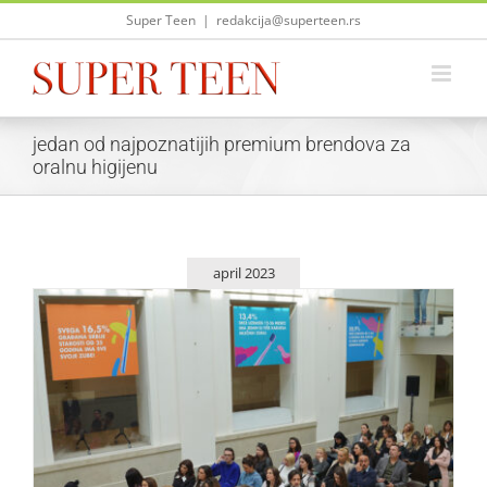
Skip
Super Teen
|
redakcija@superteen.rs
to
content
jedan od najpoznatijih premium brendova za
oralnu higijenu
april 2023
Preventivom do zdravog osmeha
Saveti