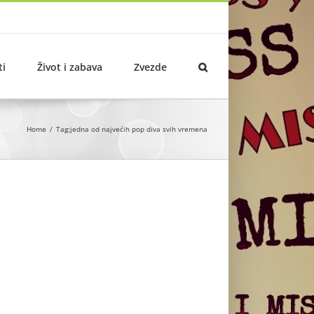
ti
Život i zabava
Zvezde
Home
Tag:
jedna od najvećih pop diva svih vremena