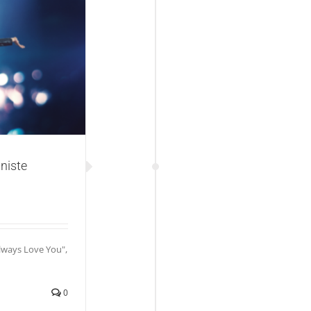
 poznavali!
niste
lways Love You",
0