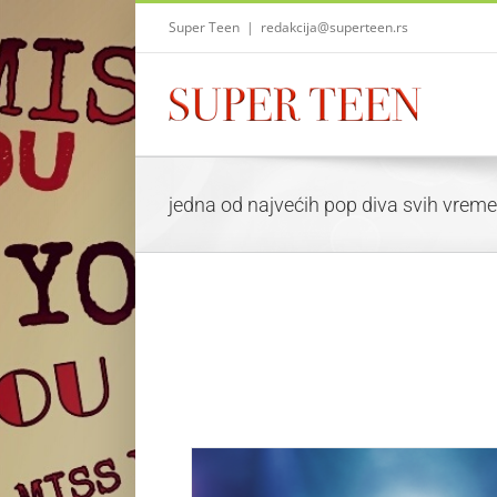
Skip
Super Teen
|
redakcija@superteen.rs
to
content
jedna od najvećih pop diva svih vrem