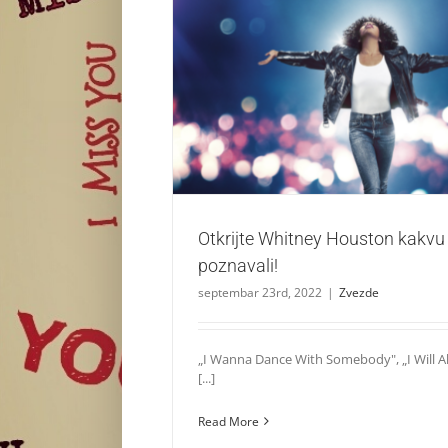
Otkrijte Whitney Houston kakvu niste
Zvezde
Otkrijte Whitney Houston kakvu 
poznavali!
septembar 23rd, 2022
|
Zvezde
„I Wanna Dance With Somebody", „I Will A
[...]
Read More