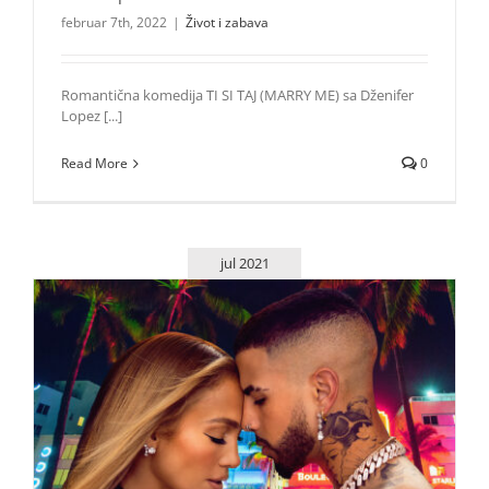
februar 7th, 2022
|
Život i zabava
Romantična komedija TI SI TAJ (MARRY ME) sa Dženifer
Lopez [...]
Read More
0
jul 2021
Jennifer Lopez i Rauw Alejandro podižu temperaturu
novim singlom
Zvezde