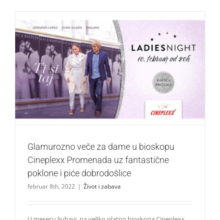
Glamurozno veče za dame u bioskopu Cineplexx
Promenada uz fantastične poklone i piće dobrodošlice
Život i zabava
Glamurozno veče za dame u bioskopu
Cineplexx Promenada uz fantastične
poklone i piće dobrodošlice
februar 8th, 2022
|
Život i zabava
U mesecu ljubavi, na veliko platno bioskopa Cineplexx