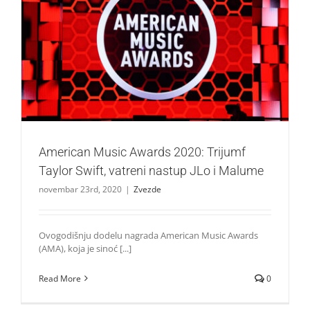
American Music Awards 2020: Trijumf Taylor Swift,
vatreni nastup JLo i Malume
Zvezde
American Music Awards 2020: Trijumf
Taylor Swift, vatreni nastup JLo i Malume
novembar 23rd, 2020
|
Zvezde
Ovogodišnju dodelu nagrada American Music Awards
(AMA), koja je sinoć [...]
Read More
0