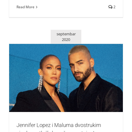
Read More
2
septembar
2020
Jennifer Lopez i Maluma dvostrukim singlom otkrili dugo
čuvanu tajnu!
Zvezde
Jennifer Lopez i Maluma dvostrukim