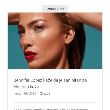
januar 2020
Jennifer Lopez kaže da je san bitan za blistavu kožu
Zvezde
Jennifer Lopez kaže da je san bitan za
blistavu kožu
januar 4th, 2020
|
Zvezde
Kada vidimo Jennifer Lopez malo ko od nas iskreno