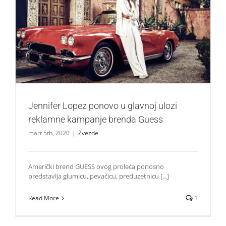
Jennifer Lopez ponovo u glavnoj ulozi reklamne kampanje
brenda Guess
Zvezde
Jennifer Lopez ponovo u glavnoj ulozi
reklamne kampanje brenda Guess
mart 5th, 2020
|
Zvezde
Američki brend GUESS ovog proleća ponosno
predstavlja glumicu, pevačicu, preduzetnicu [...]
Read More
1