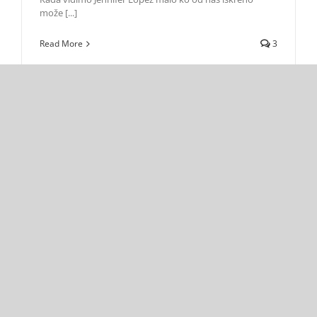
može [...]
Read More
3
jun 2019
Jennifer Lopez “ugostila” svoju jedanaestogodišnju ćerku
na koncertu!
Zvezde
Jennifer Lopez “ugostila” svoju