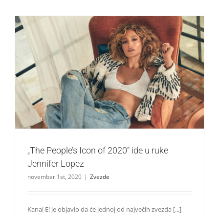
„The People’s Icon of 2020“ ide u ruke Jennifer Lopez
Zvezde
„The People’s Icon of 2020“ ide u ruke
Jennifer Lopez
novembar 1st, 2020
|
Zvezde
Kanal E! je objavio da će jednoj od najvećih zvezda [...]