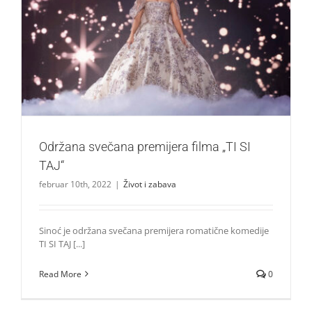
Održana svečana premijera filma „TI SI TAJ“
Život i zabava
Održana svečana premijera filma „TI SI
TAJ“
februar 10th, 2022
|
Život i zabava
Sinoć je održana svečana premijera romatične komedije
TI SI TAJ [...]
Read More
0