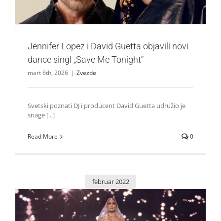
Jennifer Lopez i David Guetta objavili novi
dance singl „Save Me Tonight“
mart 6th, 2026
|
Zvezde
Svetski poznati DJ i producent David Guetta udružio je
snage [...]
Read More
0
februar 2022