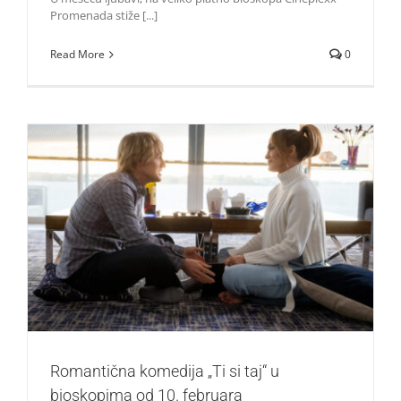
Promenada stiže [...]
Read More
0
Romantična komedija „Ti si taj“ u bioskopima od 10.
februara
Život i zabava
Romantična komedija „Ti si taj“ u
bioskopima od 10. februara