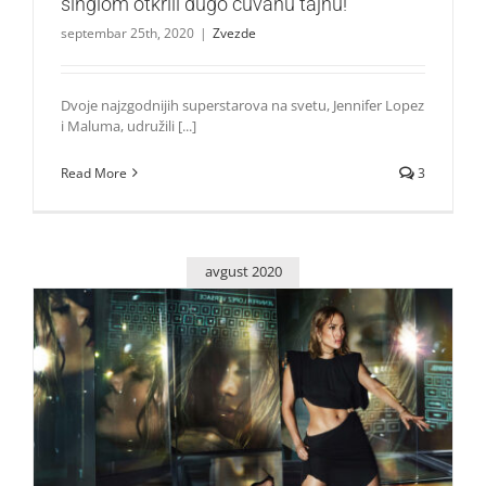
singlom otkrili dugo čuvanu tajnu!
septembar 25th, 2020
|
Zvezde
Dvoje najzgodnijih superstarova na svetu, Jennifer Lopez
i Maluma, udružili [...]
Read More
3
avgust 2020
Jennifer Lopez uskoro predstavlja beauty brend „JLo
Beauty“
Zvezde