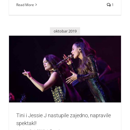
Read More
1
oktobar 2019
Tini i Jessie J nastupile zajedno, napravile spektakl!
Zvezde
Tini i Jessie J nastupile zajedno, napravile
spektakl!