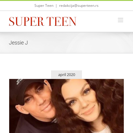
Skip
Super Teen
|
redakcija@superteen.rs
to
content
Jessie J
april 2020
Jessie J i Channing Tatum ponovo raskinuli
Zvezde