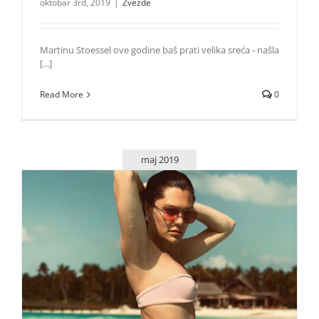
oktobar 3rd, 2019
|
Zvezde
Martinu Stoessel ove godine baš prati velika sreća - našla
[...]
Read More
0
maj 2019
Jessie J nosi high-wasted odeću zbog nepravilno
napisane tetovaže!
Zvezde