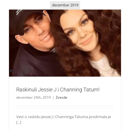
decembar 2019
Raskinuli Jessie J i Channing Tatum!
Zvezde
Raskinuli Jessie J i Channing Tatum!
decembar 24th, 2019
|
Zvezde
Vest o raskidu Jessie J i Channinga Tatuma prodrmala je
[...]