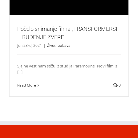
Počelo snimanje filma „TRANSFORMERSI
– BUĐENJE ZVERI“
jun 23rd, 2021
|
Život i zabava
Sjajne vest nam stižu iz studija Paramount! Novi film iz
[...]
Read More
0