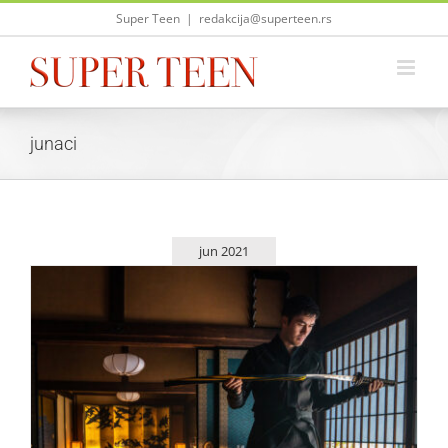
Skip
Super Teen
|
redakcija@superteen.rs
to
content
junaci
jun 2021
Specijal o poreklu franšiže G.I. Joe najavljuje film “G.I. Joe
– Zmijske Oči“
Život i zabava